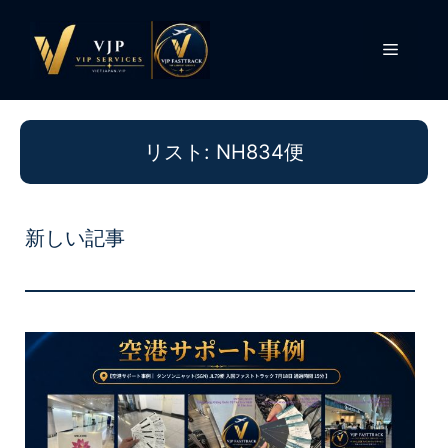
コ
ン
メ
テ
ン
ニ
ツ
へ
リスト: NH834便
ス
ュ
キ
ッ
ー
プ
新しい記事