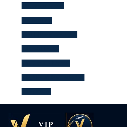
Viet Japan Partner
VietJapanVIP
VIP出国サービスベトナム
VJP FASTTRACK
VJP ファストトラック
VJP_AHelpfulPartnerForYou
VJPFasttrack