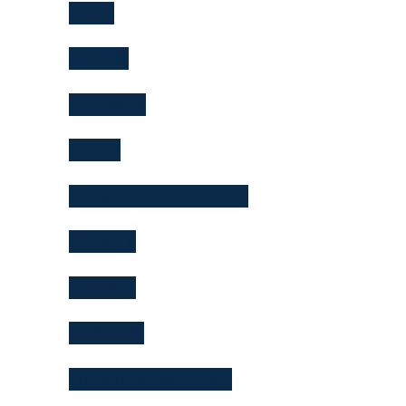
JL750
JL752便
NH0898便
NH892
NH892 ファストトラック
NH892便
NH898便
NH9714便
Pre-arrival Declaration