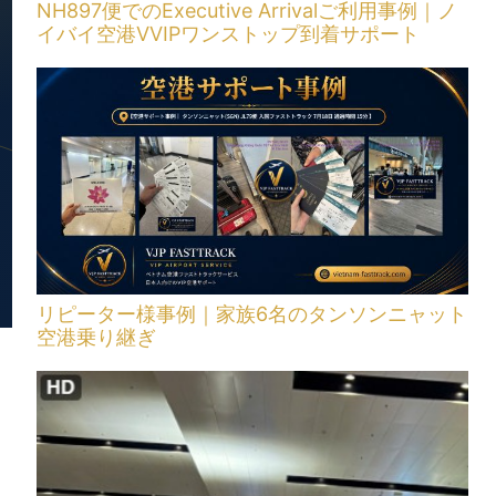
NH897便でのExecutive Arrivalご利用事例｜ノ
イバイ空港VVIPワンストップ到着サポート
リピーター様事例｜家族6名のタンソンニャット
空港乗り継ぎ