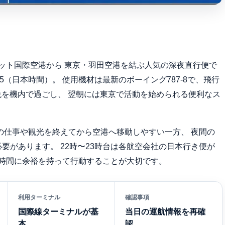
ニャット国際空港から 東京・羽田空港を結ぶ人気の深夜直行便で
45（日本時間）。 使用機材は最新のボーイング787-8で、飛行
晩を機内で過ごし、 翌朝には東京で活動を始められる便利なス
の仕事や観光を終えてから空港へ移動しやすい一方、 夜間の
要があります。 22時〜23時台は各航空会社の日本行き便が
 時間に余裕を持って行動することが大切です。
利用ターミナル
確認事項
国際線ターミナルが基
当日の運航情報を再確
本
認