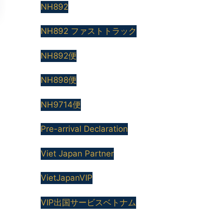
NH892
NH892 ファストトラック
NH892便
NH898便
NH9714便
Pre-arrival Declaration
Viet Japan Partner
VietJapanVIP
VIP出国サービスベトナム