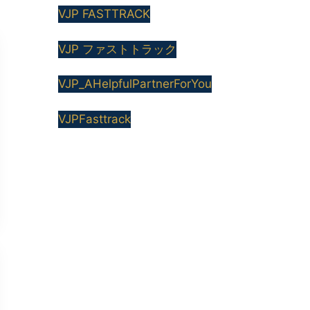
VJP FASTTRACK
VJP ファストトラック
VJP_AHelpfulPartnerForYou
VJPFasttrack