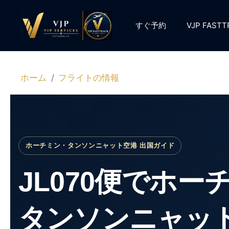
コ
ン
すぐ予約
VJP FAS
テ
ン
ツ
へ
ホーム
フライトの情報
ス
キ
ッ
プ
ホーチミン・タンソンニャット空港 出国ガイド
JL070便でホ
タンソンニャッ