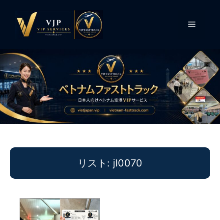
コ
ン
メ
テ
ン
ニ
ツ
へ
ス
ュ
キ
ッ
ー
プ
リスト: jl0070