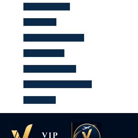
Viet Japan Partner
VietJapanVIP
VIP出国サービスベトナム
VJP FASTTRACK
VJP ファストトラック
VJP_AHelpfulPartnerForYou
VJPFasttrack