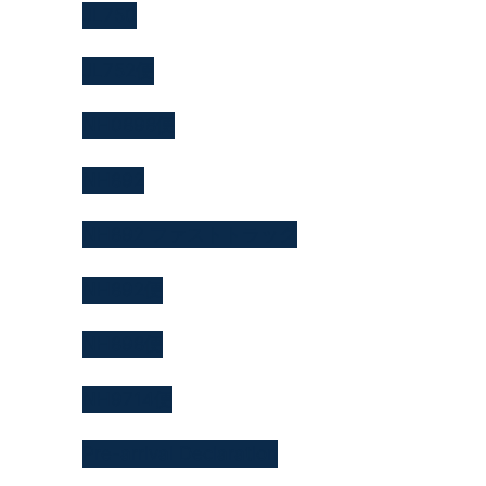
JL750
JL752便
NH0898便
NH892
NH892 ファストトラック
NH892便
NH898便
NH9714便
Pre-arrival Declaration