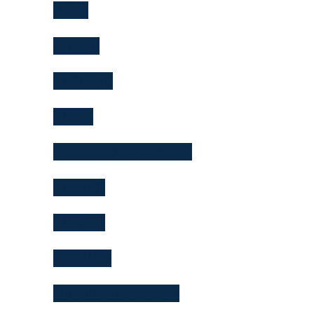
JL750
JL752便
NH0898便
NH892
NH892 ファストトラック
NH892便
NH898便
NH9714便
Pre-arrival Declaration