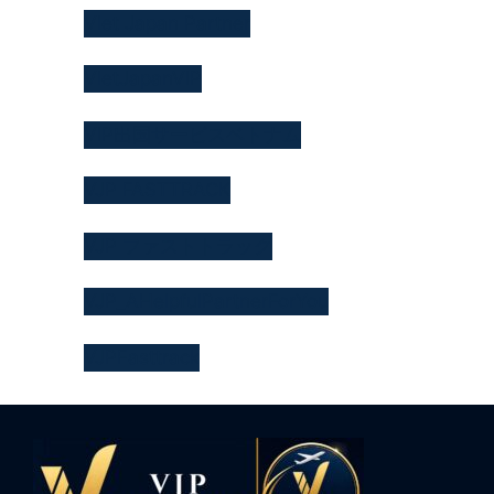
Viet Japan Partner
VietJapanVIP
VIP出国サービスベトナム
VJP FASTTRACK
VJP ファストトラック
VJP_AHelpfulPartnerForYou
VJPFasttrack