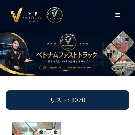
コ
ン
メ
テ
ン
ニ
ツ
へ
ス
ュ
キ
ッ
ー
プ
リスト: jl070