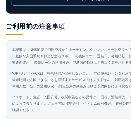
ご利用前の注意事項
本記事は、NH891便で羽田空港からホーチミン・タンソンニャット空港へ
一般的な入国手続きおよび空港サポートの案内です。 運航日、発着時刻、
審査の運用、 優先レーンの利用可否、空港内の動線は予告なく変更される
VJP FASTTRACKは、待ち時間が発生しないこと、 常に優先レーンを利用
最短時間で入国できることを保証するサービスではありません。 対応内容
利用人数、当日の運用状況、 関係当局の判断およびご予約内容により異な
パスポート、査証、入国許可、税関申告などの要件は、 国籍、渡航目的、
によって異なります。 ご出発前に航空会社、ベトナム政府機関、 在外公館
確認ください。