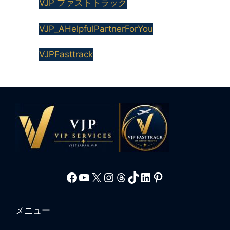
VJP ファストトラック
VJP_AHelpfulPartnerForYou
VJPFasttrack
Facebook
YouTube
X
Instagram
Threads
TikTok
LinkedIn
Pinterest
メニュー