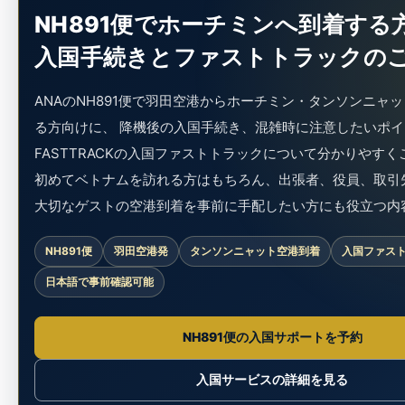
NH891便でホーチミンへ到着する
入国手続きとファストトラックの
ANAのNH891便で羽田空港からホーチミン・タンソンニャ
る方向けに、 降機後の入国手続き、混雑時に注意したいポイ
FASTTRACKの入国ファストトラックについて分かりやす
初めてベトナムを訪れる方はもちろん、出張者、役員、取引
大切なゲストの空港到着を事前に手配したい方にも役立つ内
NH891便
羽田空港発
タンソンニャット空港到着
入国ファス
日本語で事前確認可能
NH891便の入国サポートを予約
入国サービスの詳細を見る