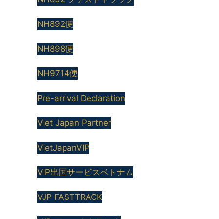
NH892便
NH898便
NH9714便
Pre-arrival Declaration
Viet Japan Partner
VietJapanVIP
VIP出国サービスベトナム
VJP FASTTRACK