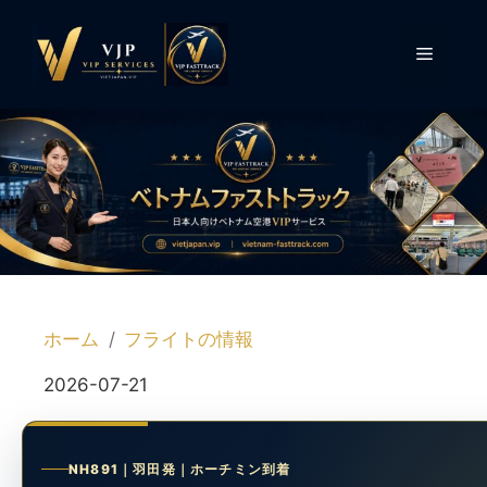
コ
ン
メ
テ
ン
ニ
ツ
へ
ス
ュ
キ
ッ
ー
プ
ホーム
フライトの情報
2026-07-21
NH891｜羽田発｜ホーチミン到着