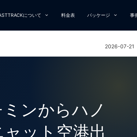
FASTTRACKについて
料金表
パッケージ
事
2026-07-21
ーチミンからハノ
ニャット空港出