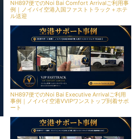
NH897便でのNoi Bai Comfort Arrivalご利用事
例｜ノイバイ空港入国ファストトラック＋ホテ
ル送迎
NH897便でのNoi Bai Executive Arrivalご利用
事例｜ノイバイ空港VVIPワンストップ到着サポ
ート