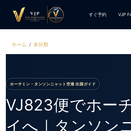
コ
ン
すぐ予約
VJP 
テ
ン
ツ
へ
ホーム
未分類
ス
キ
ッ
プ
ホーチミン・タンソンニャット空港 出国ガイド
VJ823便でホ
イへ｜タンソン