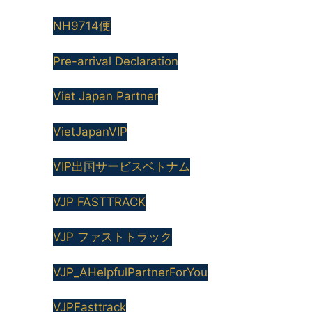
NH9714便
Pre-arrival Declaration
Viet Japan Partner
VietJapanVIP
VIP出国サービスベトナム
VJP FASTTRACK
VJP ファストトラック
VJP_AHelpfulPartnerForYou
VJPFasttrack