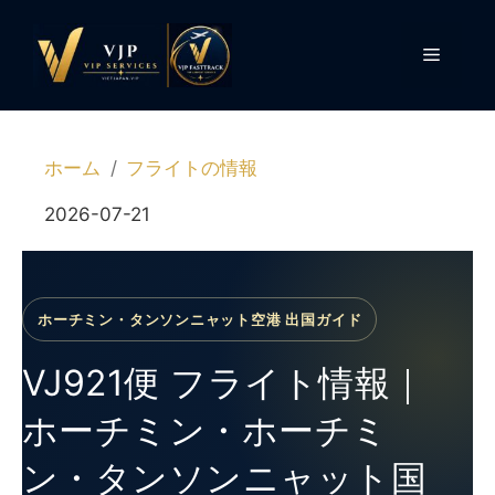
コ
ン
メ
テ
ン
ニ
ツ
へ
ホーム
フライトの情報
ス
ュ
キ
2026-07-21
ッ
ー
プ
ホーチミン・タンソンニャット空港 出国ガイド
VJ921便 フライト情報｜
ホーチミン・ホーチミ
ン・タンソンニャット国