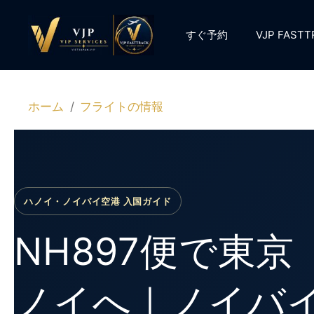
コ
ン
すぐ予約
VJP FAS
テ
ン
ツ
へ
ホーム
フライトの情報
ス
キ
ッ
プ
ハノイ・ノイバイ空港 入国ガイド
NH897便で東
ノイへ｜ノイバ