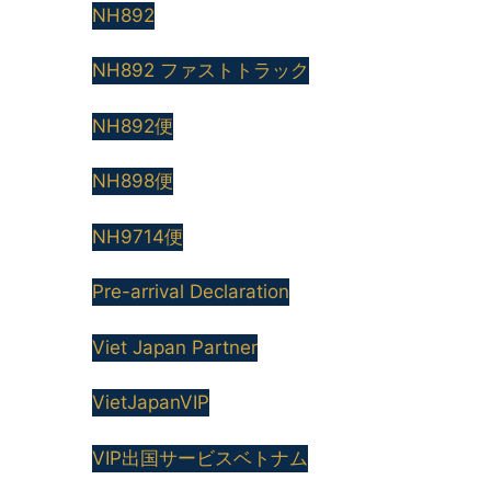
NH892
NH892 ファストトラック
NH892便
NH898便
NH9714便
Pre-arrival Declaration
Viet Japan Partner
VietJapanVIP
VIP出国サービスベトナム