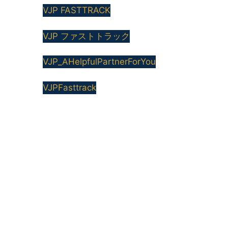
VJP FASTTRACK
VJP ファストトラック
VJP_AHelpfulPartnerForYou
VJPFasttrack