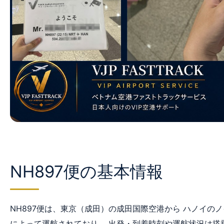
NH897便の基本情報
NH897便は、東京（成田）の成田国際空港から ハノイの
によって運航されており、 出発・到着時刻や運航状況は搭