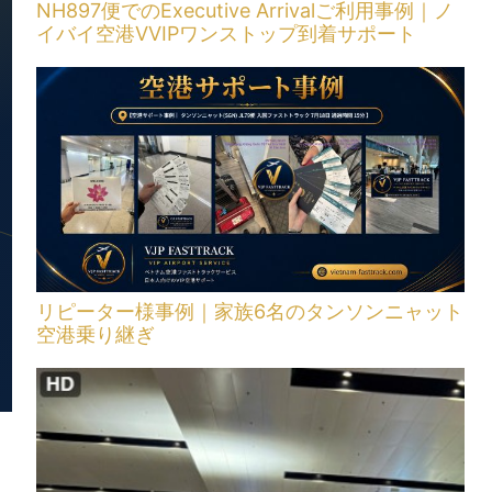
NH897便でのExecutive Arrivalご利用事例｜ノ
イバイ空港VVIPワンストップ到着サポート
リピーター様事例｜家族6名のタンソンニャット
空港乗り継ぎ