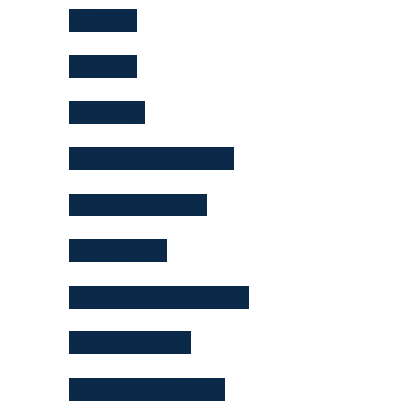
NH892便
NH898便
NH9714便
Pre-arrival Declaration
Viet Japan Partner
VietJapanVIP
VIP出国サービスベトナム
VJP FASTTRACK
VJP ファストトラック