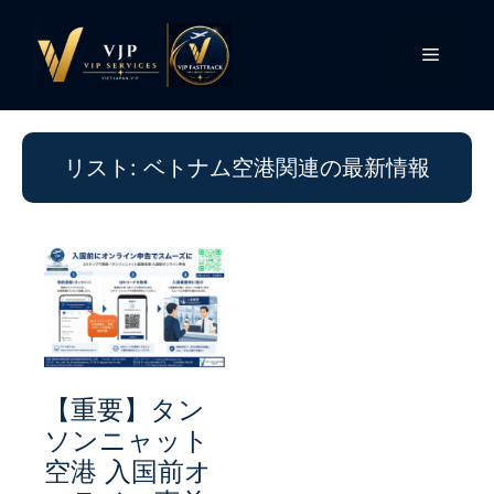
コ
ン
メ
テ
ン
ニ
ツ
へ
リスト: ベトナム空港関連の最新情報
ス
ュ
キ
ッ
ー
プ
【重要】タン
ソンニャット
空港 入国前オ