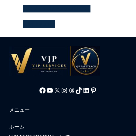
VJP_AHelpfulPartnerForYou
VJPFasttrack
Facebook
YouTube
X
Instagram
Threads
TikTok
LinkedIn
Pinterest
メニュー
ホーム